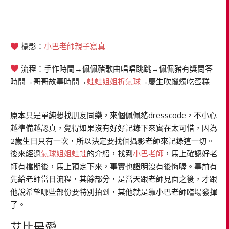
攝影：
小巴老師親子寫真
流程：手作時間→佩佩豬歌曲唱唱跳跳→佩佩豬有獎問答
時間→哥哥故事時間→
蛙蛙姐姐折氣球
→慶生吹蠟燭吃蛋糕
原本只是單純想找朋友同樂，來個佩佩豬dresscode，不小心
越準備越認真，覺得如果沒有好好記錄下來實在太可惜，因為
2歲生日只有一次，所以決定要找個攝影老師來記錄這一切。
後來經過
氣球姐姐蛙蛙
的介紹，找到
小巴老師
，馬上確認好老
師有檔期後，馬上預定下來，事實也證明沒有後悔喔。事前有
先給老師當日流程，其餘部分，是當天跟老師見面之後，才跟
他說希望哪些部份要特別拍到，其他就是靠小巴老師臨場發揮
了。
艾比最愛