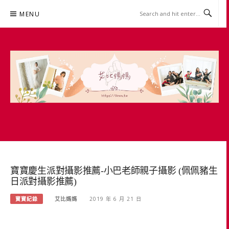
Skip
MENU
to
content
艾比媽媽
育兒媽媽經。主婦理財。親子團購。生活好康
寶寶慶生派對攝影推薦-小巴老師親子攝影 (佩佩豬生
日派對攝影推薦)
寶寶紀錄
艾比媽媽
2019 年 6 月 21 日