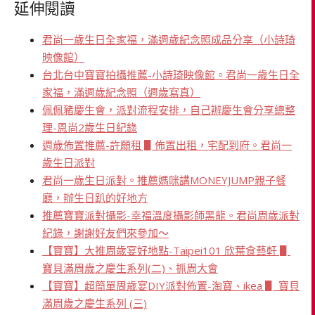
延伸閱讀
君尚一歲生日全家福，滿週歲紀念照成品分享（小詩琦
映像館）
台北台中寶寶拍攝推薦-小詩琦映像館。君尚一歲生日全
家福，滿週歲紀念照（週歲寫真）
佩佩豬慶生會，派對流程安排，自己辦慶生會分享總整
理-恩尚2歲生日紀錄
週歲佈置推薦-許願租 ▋佈置出租，宅配到府。君尚一
歲生日派對
君尚一歲生日派對。推薦媽咪講MONEYJUMP親子餐
廳，辦生日趴的好地方
推薦寶寶派對攝影-幸福溫度攝影師黑龍。君尚周歲派對
紀錄，謝謝好友們來參加～
【寶寶】大推周歲宴好地點-Taipei101 欣葉食藝軒 ▋
寶貝滿周歲之慶生系列(二)、抓周大會
【寶寶】超簡單周歲宴DIY派對佈置-淘寶、ikea ▋ 寶貝
滿周歲之慶生系列 (三)