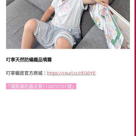
叮寧天然防蟎織品噴霧
叮寧蝦皮官方商城：
https://reurl.cc/rEG0YE
「環衛藥防蟲字第110070701號」