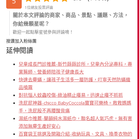
5
1位網友投票評論
關於本文評論的商家、商品、景點、議題、方法，
你給幾顆星呢？
歡迎一起點擊星號參與評論唷！
按讚加入粉絲團
延伸閱讀
兒童成長門診推薦-新竹蒔蒔診所，兒童內分泌專科，專
業醫師、營養師陪孩子健康長大
快速去塵蟎，讓孩子生活多一層防護，叮寧天然防蟎織
品噴霧
對抗惱人蚊蟲咬傷-綠油精止癢易，迅速止癢不抓抓
洗屁屁神器-chicco BabyCoccola寶寶可樂椅。救救媽媽
手，洗屁股不再腰酸背痛
濕紙巾推薦-蘭韻純水濕紙巾，聯名超人氣巧虎，無有害
添加無塵生產好安心
百寶袋王挑選及開箱介紹-收納玩具、文具、換季衣物的