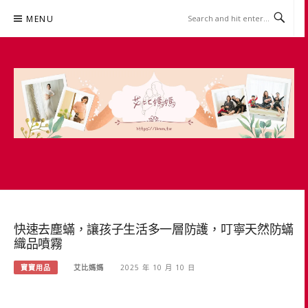
Skip
MENU
to
content
艾比媽媽
育兒媽媽經。主婦理財。親子團購。生活好康
快速去塵蟎，讓孩子生活多一層防護，叮寧天然防蟎
織品噴霧
寶寶用品
艾比媽媽
2025 年 10 月 10 日