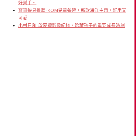
好幫手。
寶寶餐具推薦-KOM兒童餐碗，新款海洋主題，好用又
可愛
小村日和-啟蒙禮影像紀錄，珍藏孩子的重要成長時刻