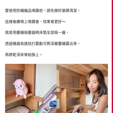
要使用防蟎織品噴霧前，請先做好基礎清潔，
這樣後續噴上噴霧後，效果會更好～
我是用塵蟎吸塵器將床墊全部吸一遍，
透過機器高速拍打震動可將深層塵蟎震出來，
再將乾淨床單給換上。