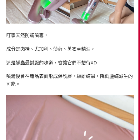
叮寧天然防蟎噴霧，
成分是肉桂、尤加利、薄荷、薰衣草精油，
這是蟎蟲最討厭的味道，會讓它們不想待XD
噴灑後會在織品表面形成保護層，驅離蟎蟲，降低塵蟎滋生的
可能。