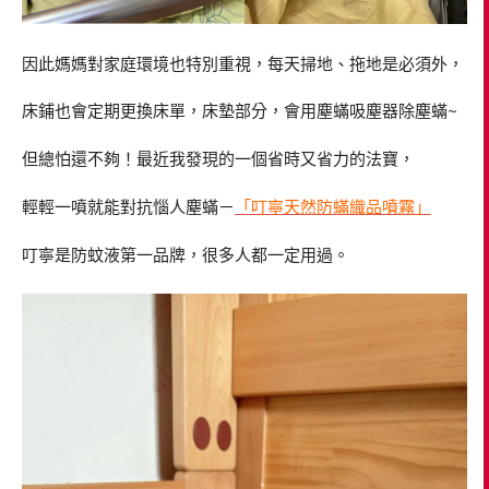
因此媽媽對家庭環境也特別重視，每天掃地、拖地是必須外，
床鋪也會定期更換床單，床墊部分，會用塵蟎吸塵器除塵蟎~
但總怕還不夠！最近我發現的一個省時又省力的法寶，
輕輕一噴就能對抗惱人塵蟎－
「叮寧天然防蟎織品噴霧」
叮寧是防蚊液第一品牌，很多人都一定用過。