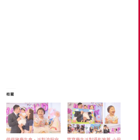
相關
佩佩豬慶生會，派對流程安
寶寶慶生派對攝影推薦-小巴