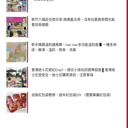
新竹六福莊住宿分享-剛果藍天房。沒有住最貴房間也能
看到長頸鹿
新手媽媽溫奶器推薦－nac nac多功能溫奶器 ▋一機多用
途，解凍、溫奶、熱食、消毒
香港迪士尼遊記Day1－適合小孩玩的遊樂設施 ▌香港迪
士尼很安全。迪士尼購票資訊、注意事項
自製紅包袋教學，過年紅包袋DIY （寶寶專屬紅包袋）