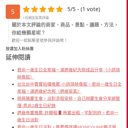
5/5 - (1 vote)
5
1位網友投票評論
關於本文評論的商家、商品、景點、議題、方法，
你給幾顆星呢？
歡迎一起點擊星號參與評論唷！
按讚加入粉絲團
延伸閱讀
君尚一歲生日全家福，滿週歲紀念照成品分享（小詩琦
映像館）
台北台中寶寶拍攝推薦-小詩琦映像館。君尚一歲生日全
家福，滿週歲紀念照（週歲寫真）
佩佩豬慶生會，派對流程安排，自己辦慶生會分享總整
理-恩尚2歲生日紀錄
週歲佈置推薦-許願租 ▋佈置出租，宅配到府。君尚一
歲生日派對
君尚一歲生日派對。推薦媽咪講MONEYJUMP親子餐