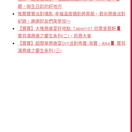
廳，辦生日趴的好地方
推薦寶寶派對攝影-幸福溫度攝影師黑龍。君尚周歲派對
紀錄，謝謝好友們來參加～
【寶寶】大推周歲宴好地點-Taipei101 欣葉食藝軒 ▋
寶貝滿周歲之慶生系列(二)、抓周大會
【寶寶】超簡單周歲宴DIY派對佈置-淘寶、ikea ▋ 寶貝
滿周歲之慶生系列 (三)