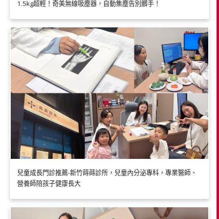
1.5kg超輕！奇美無線吸塵器，自動集塵告別髒手！
兒童成長門診推薦-新竹蒔蒔診所，兒童內分泌專科，專業醫師、
營養師陪孩子健康長大