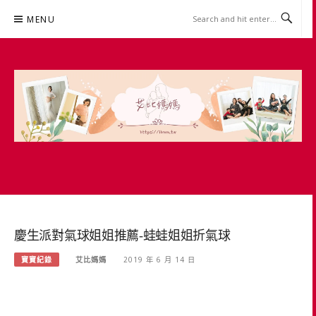
Skip
MENU
to
content
艾比媽媽
育兒媽媽經。主婦理財。親子團購。生活好康
慶生派對氣球姐姐推薦-蛙蛙姐姐折氣球
寶寶紀錄
艾比媽媽
2019 年 6 月 14 日