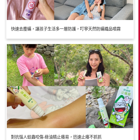
快速去塵蟎，讓孩子生活多一層防護，叮寧天然防蟎織品噴霧
對抗惱人蚊蟲咬傷-綠油精止癢易，迅速止癢不抓抓