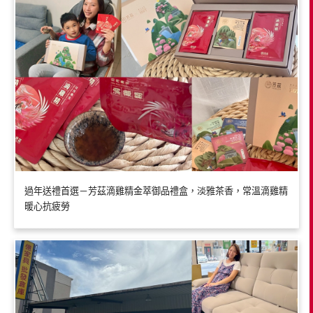
過年送禮首選－芳茲滴雞精金萃御品禮盒，淡雅茶香，常溫滴雞精
暖心抗疲勞