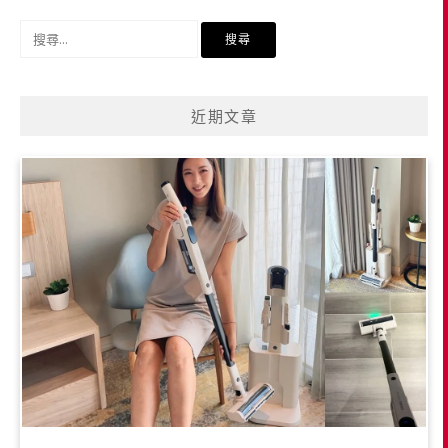
搜
尋
關
鍵
近期文章
字: