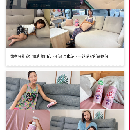
億家具批發倉庫宜蘭門市，近羅東車站，一站購足所需傢俱