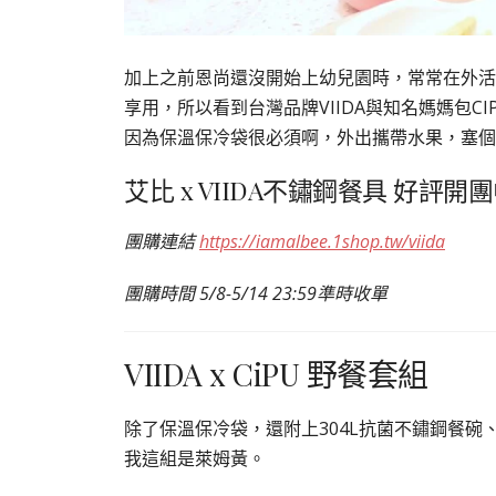
加上之前恩尚還沒開始上幼兒園時，常常在外活
享用，所以看到台灣品牌VIIDA與知名媽媽包
因為保溫保冷袋很必須啊，外出攜帶水果，塞個
艾比 x VIIDA不鏽鋼餐具 好評開
團購連結
https://iamalbee.1shop.tw/viida
團購時間 5/8-5/14 23:59準時收單
VIIDA x CiPU 野餐套組
除了保溫保冷袋，還附上304L抗菌不鏽鋼餐碗、
我這組是萊姆黃。