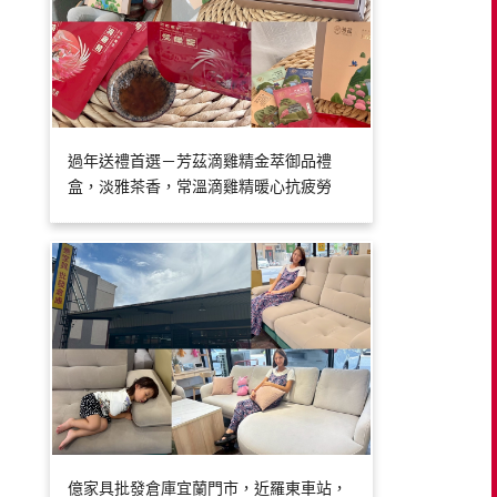
過年送禮首選－芳茲滴雞精金萃御品禮
盒，淡雅茶香，常溫滴雞精暖心抗疲勞
億家具批發倉庫宜蘭門市，近羅東車站，