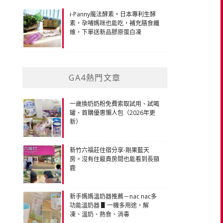
i-Panny魔法酵素。日本專利生酵
素，孕哺媽咪也能吃，補充膳食纖
維，下單送新品膠原蛋白凍
GA4熱門文章
一歲換奶奶粉免費索取試用、試喝
罐、首購優惠懶人包（2026年更
新）
新竹六福莊住宿分享-剛果藍天
房。沒有住最貴房間也能看到長頸
鹿
新手媽媽溫奶器推薦－nac nac多
功能溫奶器 ▋一機多用途，解
凍、溫奶、熱食、消毒