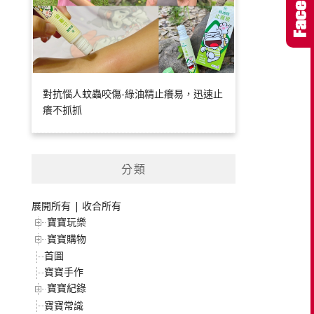
對抗惱人蚊蟲咬傷-綠油精止癢易，迅速止
癢不抓抓
分類
展開所有
|
收合所有
寶寶玩樂
寶寶購物
首圖
寶寶手作
寶寶紀錄
寶寶常識