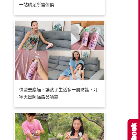
一站購足所需傢俱
快速去塵蟎，讓孩子生活多一層防護，叮
寧天然防蟎織品噴霧