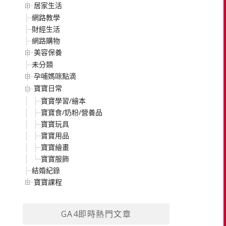
居家生活
網路教學
財經生活
網路購物
美容保養
未分類
孕哺媽咪點滴
寶寶日常
寶寶學習/繪本
寶寶食/奶粉/營養品
寶寶玩具
寶寶用品
寶寶繪畫
寶寶服飾
結婚紀錄
寶寶課程
GA4即時熱門文章