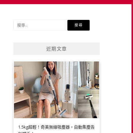
搜
尋
關
鍵
近期文章
字:
1.5kg超輕！奇美無線吸塵器，自動集塵告