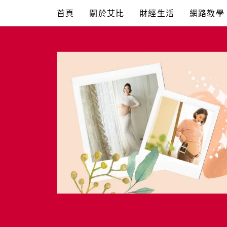
Skip
首頁
關於艾比
財經生活
網路教學
to
content
艾比媽媽
育兒媽媽經。主婦理財。親子團購。生活好康