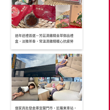
過年送禮首選－芳茲滴雞精金萃御品禮
盒，淡雅茶香，常溫滴雞精暖心抗疲勞
億家具批發倉庫宜蘭門市，近羅東車站，