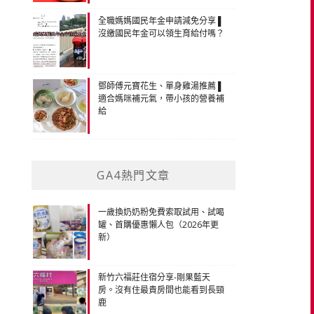
全職媽媽國民年金申請減免分享 ▌
沒繳國民年金可以領生育給付嗎？
鄧師傅元寶花生、單身雞湯推薦 ▌
適合媽咪補元氣，帶小孩的營養補
給
GA4熱門文章
一歲換奶奶粉免費索取試用、試喝
罐、首購優惠懶人包（2026年更
新）
新竹六福莊住宿分享-剛果藍天
房。沒有住最貴房間也能看到長頸
鹿