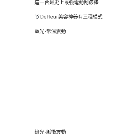
這一台是史上最強電動刮痧棒
DeFleur美容神器有三種模式
藍光-常溫震動
綠光-脈衝震動