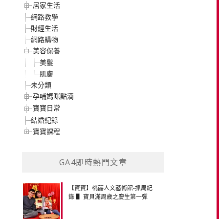
居家生活
網路教學
財經生活
網路購物
美容保養
美髮
肌膚
未分類
孕哺媽咪點滴
寶寶日常
結婚紀錄
寶寶課程
GA4即時熱門文章
【寶寶】桃囍人文藝術館-抓周紀
錄 ▋ 寶貝滿周歲之慶生第一彈