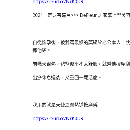
https://reurl.cc/NrK0D9
2021一定要有這台>>> DeFleur 居家掌上型美
自從懷孕後，被我罵最慘的莫過於老公本人！狀
都他顧。
前幾天很熱，爸爸似乎不太舒服，就幫他按摩刮
出痧休息過後，又重回一尾活龍。
我用的就是天使之翼熱導按摩儀
https://reurl.cc/NrK0D9