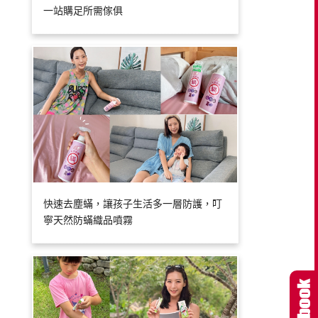
一站購足所需傢俱
快速去塵蟎，讓孩子生活多一層防護，叮
寧天然防蟎織品噴霧