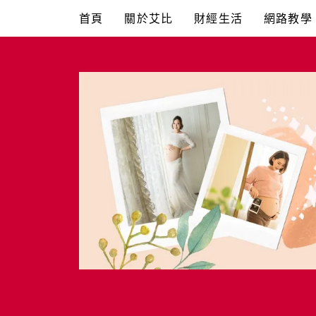
Skip
首頁
關於艾比
財經生活
網路教學
to
content
艾比媽媽
育兒媽媽經。主婦理財。親子團購。生活好康