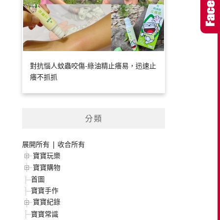
對抗惱人蚊蟲咬傷-綠油精止癢易，迅速止
癢不抓抓
分類
展開所有
|
收合所有
寶寶玩樂
寶寶購物
首圖
寶寶手作
寶寶紀錄
寶寶常識