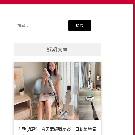
搜
尋
關
鍵
近期文章
字:
1.5kg超輕！奇美無線吸塵器，自動集塵告