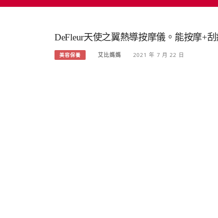
DeFleur天使之翼熱導按摩儀。能按摩+
艾比媽媽
2021 年 7 月 22 日
美容保養