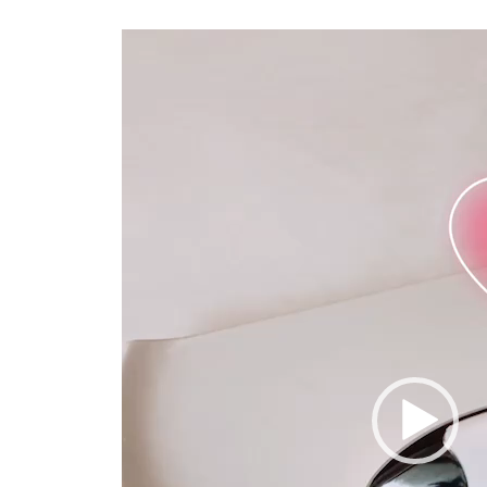
視
訊
播
放
器