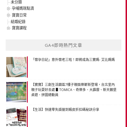
未分類
孕哺媽咪點滴
寶寶日常
結婚紀錄
寶寶課程
GA4即時熱門文章
「懷孕日記」意外懷老三啦！即將成為三寶媽- 艾比媽媽
【寶寶】三創生活園區7樓子親娛樂嶄新登場，台北室內
親子玩耍好去處 ▋TOMICA、奇樂多、大霹靂、新天鵝堡
桌遊、拼圖總動員
【生活】快速零失誤搶到蝦皮折扣碼秘訣分享