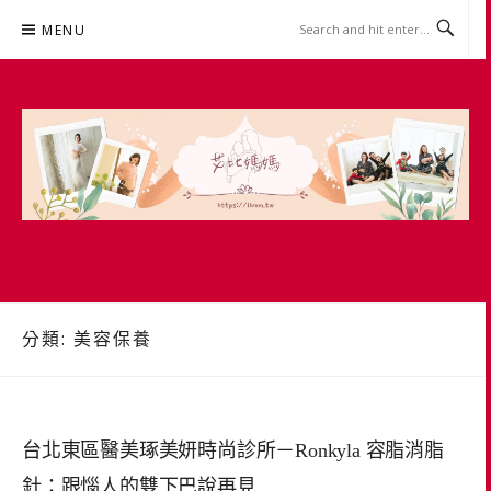
Skip
MENU
to
content
艾比媽媽
育兒媽媽經。主婦理財。親子團購。生活好康
分類:
美容保養
台北東區醫美琢美妍時尚診所－Ronkyla 容脂消脂
針：跟惱人的雙下巴說再見