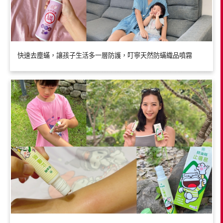
快速去塵蟎，讓孩子生活多一層防護，叮寧天然防蟎織品噴霧