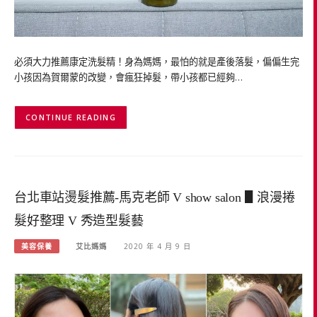
必須大力推薦康定洗髮精！身為媽媽，最怕的就是產後落髮，偏偏生完
小孩因為賀爾蒙的改變，會瘋狂掉髮，帶小孩都已經夠…
CONTINUE READING
台北車站燙髮推薦-馬克老師 V show salon ▋浪漫捲
髮好整理 V 秀造型髮藝
美容保養
艾比媽媽
2020 年 4 月 9 日