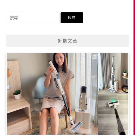
導
覽
搜
尋
關
鍵
近期文章
字: