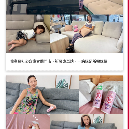
億家具批發倉庫宜蘭門市，近羅東車站，一站購足所需傢俱