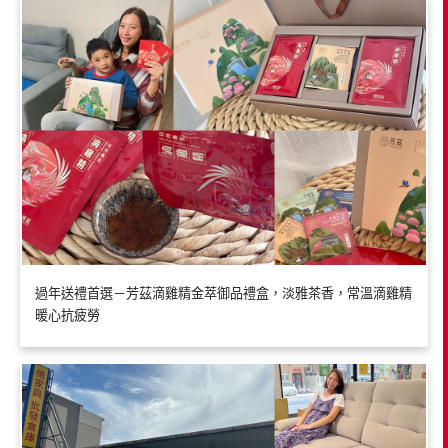
過年送禮首選－芳茲滴雞精金萃御品禮盒，淡雅茶香，常溫滴雞精
暖心抗疲勞