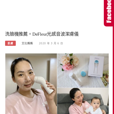
洗臉機推薦。DeFleur光感音波潔膚儀
肌膚
艾比媽媽
2020 年 3 月 6 日