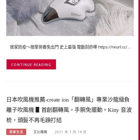
居家防疫～按摩保養免出門 史上最強 電動刮痧棒 https://reurl.cc/…
CONTINUE READING
日本吹風機推薦-create ion「翻轉風」專業沙龍級負
離子吹風機 ▋首創翻轉風，手腕免擺動。Kitty 音波
梳，頭髮不再毛躁打結
居家生活
艾比媽媽
2021 年 1 月 14 日