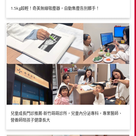
1.5kg超輕！奇美無線吸塵器，自動集塵告別髒手！
兒童成長門診推薦-新竹蒔蒔診所，兒童內分泌專科，專業醫師、
營養師陪孩子健康長大