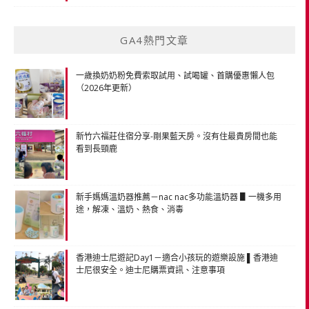
GA4熱門文章
一歲換奶奶粉免費索取試用、試喝罐、首購優惠懶人包
（2026年更新）
新竹六福莊住宿分享-剛果藍天房。沒有住最貴房間也能
看到長頸鹿
新手媽媽溫奶器推薦－nac nac多功能溫奶器 ▋一機多用
途，解凍、溫奶、熱食、消毒
香港迪士尼遊記Day1－適合小孩玩的遊樂設施 ▌香港迪
士尼很安全。迪士尼購票資訊、注意事項