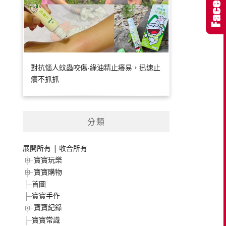
對抗惱人蚊蟲咬傷-綠油精止癢易，迅速止
癢不抓抓
分類
展開所有
|
收合所有
寶寶玩樂
寶寶購物
首圖
寶寶手作
寶寶紀錄
寶寶常識