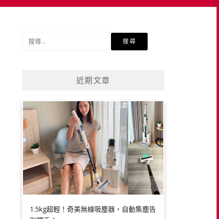
搜
尋
關
鍵
近期文章
字:
1.5kg超輕！奇美無線吸塵器，自動集塵告