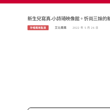
新生兒寫真-小詩琦映像館。忻尚三妹的
艾比媽媽
2022 年 5 月 26 日
孕哺媽咪點滴