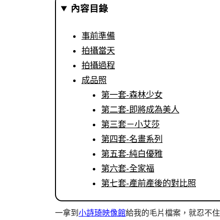
內容目錄
事前準備
拍攝當天
拍攝過程
成品照
第一套-森林少女
第二套-即將成為美人
第三套－小艾莎
第四套-名畫系列
第五套-純白優雅
第六套-全家福
第七套-產前產後的對比照
一拿到
小詩琦映像館
給我的毛片檔案，就忍不住