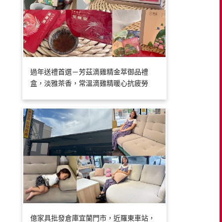
過年送禮首選－芳茲滴雞精金萃御品禮
盒，淡雅茶香，常溫滴雞精暖心抗疲勞
億家具批發倉庫宜蘭門市，近羅東車站，