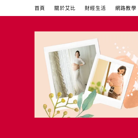
Skip
首頁
關於艾比
財經生活
網路教學
to
content
艾比媽媽
育兒媽媽經。主婦理財。親子團購。生活好康