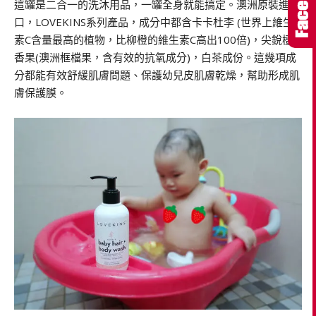
這罐是二合一的洗沐用品，一罐全身就能搞定。澳洲原裝進
口，LOVEKINS系列產品，成分中都含卡卡杜李 (世界上維生
素C含量最高的植物，比柳橙的維生素C高出100倍)，尖銳檀
香果(澳洲框檔果，含有效的抗氧成分)，白茶成份。這幾項成
分都能有效舒緩肌膚問題、保護幼兒皮肌膚乾燥，幫助形成肌
膚保護膜。