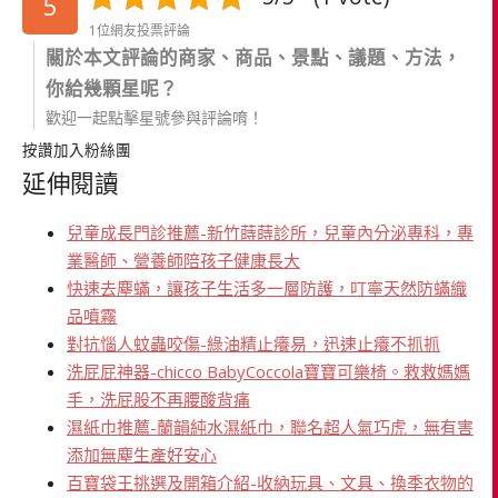
5
1位網友投票評論
關於本文評論的商家、商品、景點、議題、方法，
你給幾顆星呢？
歡迎一起點擊星號參與評論唷！
按讚加入粉絲團
延伸閱讀
兒童成長門診推薦-新竹蒔蒔診所，兒童內分泌專科，專
業醫師、營養師陪孩子健康長大
快速去塵蟎，讓孩子生活多一層防護，叮寧天然防蟎織
品噴霧
對抗惱人蚊蟲咬傷-綠油精止癢易，迅速止癢不抓抓
洗屁屁神器-chicco BabyCoccola寶寶可樂椅。救救媽媽
手，洗屁股不再腰酸背痛
濕紙巾推薦-蘭韻純水濕紙巾，聯名超人氣巧虎，無有害
添加無塵生產好安心
百寶袋王挑選及開箱介紹-收納玩具、文具、換季衣物的