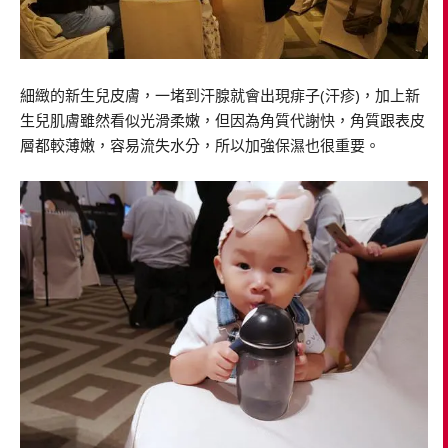
細緻的新生兒皮膚，一堵到汗腺就會出現痱子(汗疹)，加上新
生兒肌膚雖然看似光滑柔嫩，但因為角質代謝快，角質跟表皮
層都較薄嫩，容易流失水分，所以加強保濕也很重要。