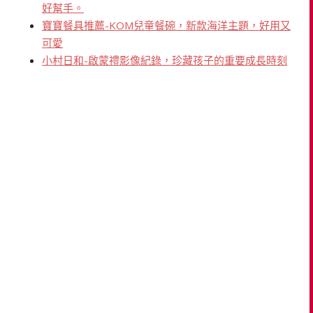
好幫手。
寶寶餐具推薦-KOM兒童餐碗，新款海洋主題，好用又
可愛
小村日和-啟蒙禮影像紀錄，珍藏孩子的重要成長時刻