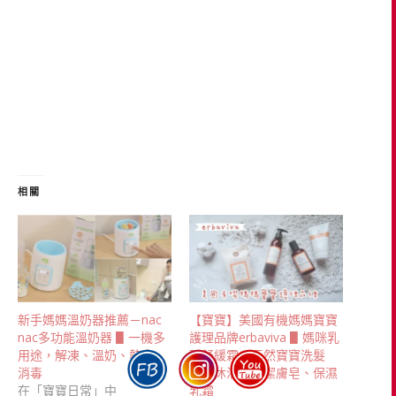
相關
新手媽媽溫奶器推薦－nac
【寶寶】美國有機媽媽寶寶
nac多功能溫奶器 ▋一機多
護理品牌erbaviva ▋媽咪乳
用途，解凍、溫奶、熱食、
頭舒緩霜、天然寶寶洗髮
消毒
露、沐浴露、潔膚皂、保濕
在「寶寶日常」中
乳霜