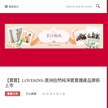
Skip
MENU
to
content
艾比媽媽
育兒媽媽經。主婦理財。親子團購。生活好康
【寶寶】LOVEKINS-澳洲自然純淨寶寶護膚品牌新
上市
寶寶日常
艾比媽媽
2018 年 8 月 9 日