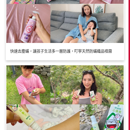
快速去塵蟎，讓孩子生活多一層防護，叮寧天然防蟎織品噴霧