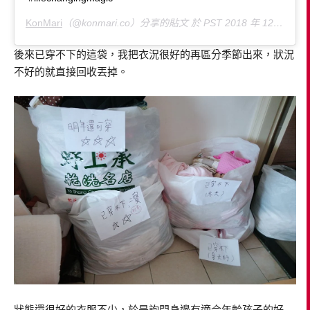
KonMari
（@konmari.co）分享的貼文 於
PST 2018 年 12月 月 17 日 下午 12:21
後來已穿不下的這袋，我把衣況很好的再區分季節出來，狀況
不好的就直接回收丟掉。
狀態還很好的衣服不少，於是詢問身邊有適合年齡孩子的好