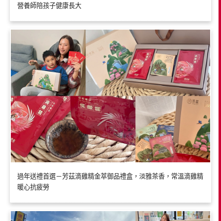
營養師陪孩子健康長大
過年送禮首選－芳茲滴雞精金萃御品禮盒，淡雅茶香，常溫滴雞精
暖心抗疲勞