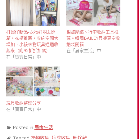
打鐵仔新品-衣物好朋友開
棉被壓縮、行李收納工具推
箱。衣櫃推薦，收納空間大
薦。韓國BAILEY貝睿真空收
增加，小孩衣物玩具通通收
納袋開箱
起來（附95折折扣碼）
在「居家生活」中
在「寶寶日常」中
玩具收納整理分享
在「寶寶日常」中
Posted in
居家生活
Tagged
衣物收納
,
換季收納
,
斷捨離