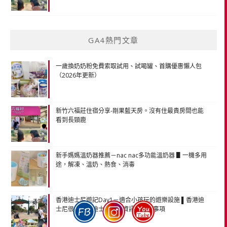
GA4熱門文章
一歲換奶奶粉免費索取試用、試喝罐、首購優惠懶人包
（2026年更新）
新竹六福莊住宿分享-剛果藍天房。沒有住最貴房間也能
看到長頸鹿
新手媽媽溫奶器推薦－nac nac多功能溫奶器 ▋一機多用
途，解凍、溫奶、熱食、消毒
香港迪士尼遊記Day1－適合小孩玩的遊樂設施 ▌香港迪
士尼很安全。迪士尼購票資訊、注意事項