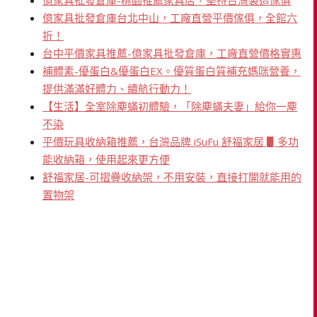
億家具批發倉庫台北中山，工廠直營平價傢俱，全館六
折！
台中平價家具推薦-億家具批發倉庫，工廠直營價格實惠
補體素-優蛋白&優蛋白EX。優質蛋白質補充媽咪營養，
提供滿滿好體力、續航行動力！
【生活】全室除塵蟎初體驗，「除塵蟎夫妻」給你一塵
不染
平價玩具收納箱推薦，台灣品牌 iSuFu 舒福家居 ▋多功
能收納箱，使用起來更方便
舒福家居-可摺疊收納架，不用安裝，直接打開就能用的
置物架