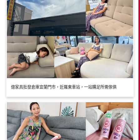
億家具批發倉庫宜蘭門市，近羅東車站，一站購足所需傢俱