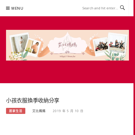
Skip
MENU
to
content
艾比媽媽
育兒媽媽經。主婦理財。親子團購。生活好康
小孩衣服換季收納分享
居家生活
艾比媽媽
2019 年 5 月 10 日