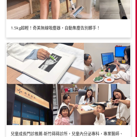
1.5kg超輕！奇美無線吸塵器，自動集塵告別髒手！
兒童成長門診推薦-新竹蒔蒔診所，兒童內分泌專科，專業醫師、