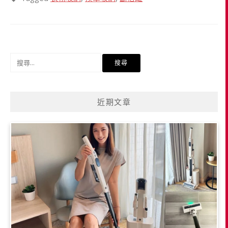
搜
尋
關
鍵
近期文章
字: