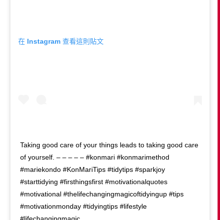
在 Instagram 查看這則貼文
Taking good care of your things leads to taking good care
of yourself. – – – – – #konmari #konmarimethod
#mariekondo #KonMariTips #tidytips #sparkjoy
#starttidying #firsthingsfirst #motivationalquotes
#motivational #thelifechangingmagicoftidyingup #tips
#motivationmonday #tidyingtips #lifestyle
#lifechangingmagic