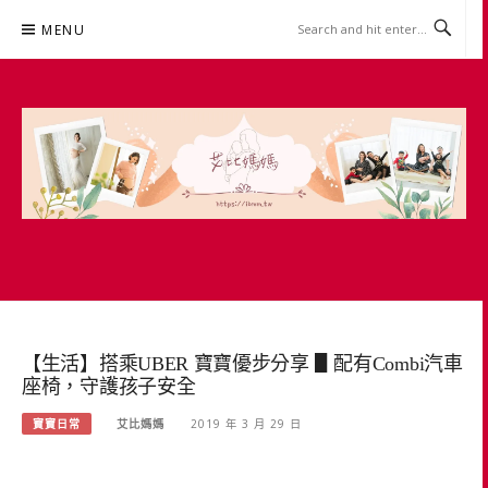
Skip
MENU
to
content
艾比媽媽
育兒媽媽經。主婦理財。親子團購。生活好康
【生活】搭乘UBER 寶寶優步分享 ▋配有Combi汽車
座椅，守護孩子安全
寶寶日常
艾比媽媽
2019 年 3 月 29 日