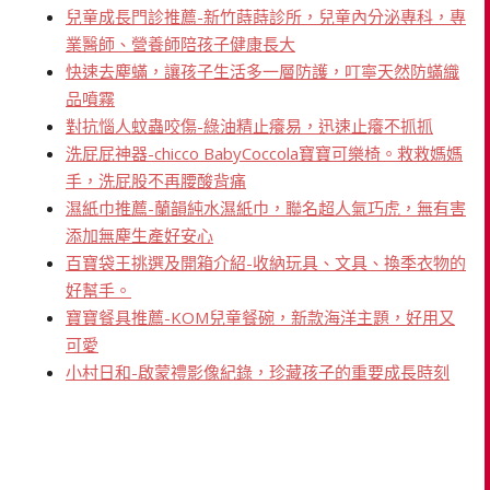
兒童成長門診推薦-新竹蒔蒔診所，兒童內分泌專科，專
業醫師、營養師陪孩子健康長大
快速去塵蟎，讓孩子生活多一層防護，叮寧天然防蟎織
品噴霧
對抗惱人蚊蟲咬傷-綠油精止癢易，迅速止癢不抓抓
洗屁屁神器-chicco BabyCoccola寶寶可樂椅。救救媽媽
手，洗屁股不再腰酸背痛
濕紙巾推薦-蘭韻純水濕紙巾，聯名超人氣巧虎，無有害
添加無塵生產好安心
百寶袋王挑選及開箱介紹-收納玩具、文具、換季衣物的
好幫手。
寶寶餐具推薦-KOM兒童餐碗，新款海洋主題，好用又
可愛
小村日和-啟蒙禮影像紀錄，珍藏孩子的重要成長時刻