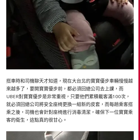
搭車時和司機聊天才知道，現在大台北的寶寶優步車輛慢慢越
來越多了，要開寶寶優步前，都必須回總公司去上課，而
UBER對寶寶優步是非常重視，只要他們累積載客滿100次，
就必須回總公司將安全座椅更換一組新的皮套，而每趟乘客搭
乘之後，司機也會針對座椅進行消毒清潔，確保下一位寶寶乘
客的衛生，這點真的很甘心。