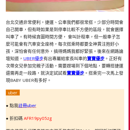
台北交通非常便利，捷運、公車我們都很常搭，少部分時間會
自己開車，但有時如果是到停車比較不方便的區段，就會選擇
叫車了。有時候貪圖時間方便， 會叫計程車，但一般車子怎
麼可能會有汽車安全座椅，每次搭乘時都要全神貫注抱好小
孩，深怕會有任何意外，搞得媽媽我都好緊張。後來在網路論
壇知道，
UBER優步
有出專屬給家長叫車的
寶寶優步
。正好有
次帶女兒參加完親子活動，需要趕場到下個地點，要轉搭捷運
還需再走一段路，就決定試試看
寶寶優步
。搭乘完一次馬上發
現BABY UBER有多好。
uber
● 點我
註冊uber
● 折扣碼
AFR19py05zg