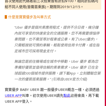
首次使用此代碼者前三次搭乘皆有折扣$100，相同折扣碼可
給不同人使用(皆需首乘族)。期限到2019/12/15。
▋什麼是寶寶優步及叫車方式
“Uber 優步是個共乘應用程式，提供不分日夜，幾分鐘
內就可享受的快速安全的交通服務。您不再需要煩惱停
車問題，也不需苦等計程車或公車。有了Uber(優步)，
只需輕按就可預約車輛，輕鬆使用信用卡付費，或在指
定城市您可採用現金支付。
無論您是前往機場或在城市中移動，Uber 優步 都為您
準備好優質並值得信賴的乘車需求。Uber 優步 已在全
球超過500個城市提供服務，請下載App，立刻體驗您第
一次的優質搭乘服務。” (引用自UBER官方介紹)
寶寶優步 BABY UBER 跟一般優步UBER概念一樣，必須透過
UBER APP
叫車。初次使用UBER請先
點此
註冊會員，再下載
UBER APP登入。