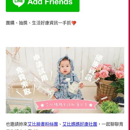
團購、抽獎、生活好康資訊一手抓
也邀請妳來
艾比臉書粉絲團
、
艾比媽媽好康社團
，一起聊聊育