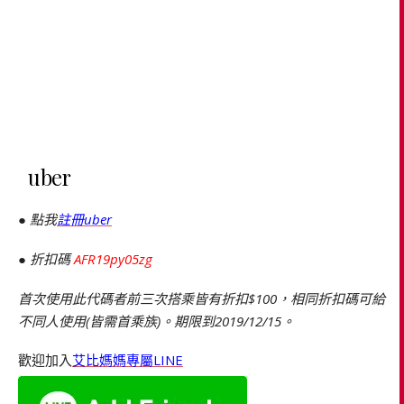
uber
● 點我
註冊uber
● 折扣碼
AFR19py05zg
首次使用此代碼者前三次搭乘皆有折扣$100，相同折扣碼可給
不同人使用(皆需首乘族)。期限到2019/12/15。
歡迎加入
艾比媽媽專屬LINE