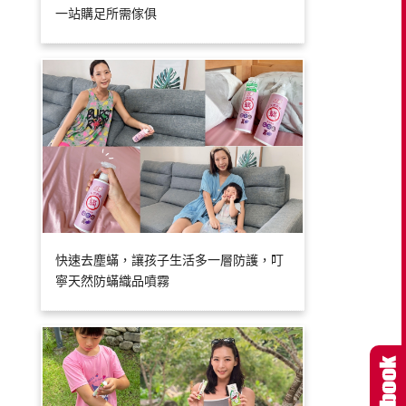
一站購足所需傢俱
快速去塵蟎，讓孩子生活多一層防護，叮
寧天然防蟎織品噴霧