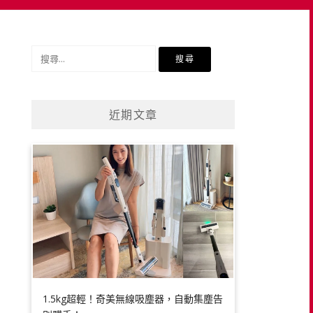
搜
尋
關
鍵
近期文章
字:
1.5kg超輕！奇美無線吸塵器，自動集塵告