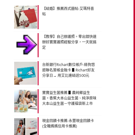
【結婚】推薦西式囍帖-艾瑪特喜
帖
【教學】自己辦護照。零出錯快速
辦好寶寶護照經驗分享，一天就搞
定
台新銀行Richart數位帳戶-綠狗悠
遊聯名簽帳金融卡 ▋Richart好友
分享日→ 用艾比連結送500元
寶寶益生菌推薦 ▋農純鄉益生
菌。香蕉大本山益生菌、純淨原味
大本山益生菌－守護福袋新上市
現金回饋卡推薦-永豐現金回饋卡
(全職媽媽信用卡推薦)