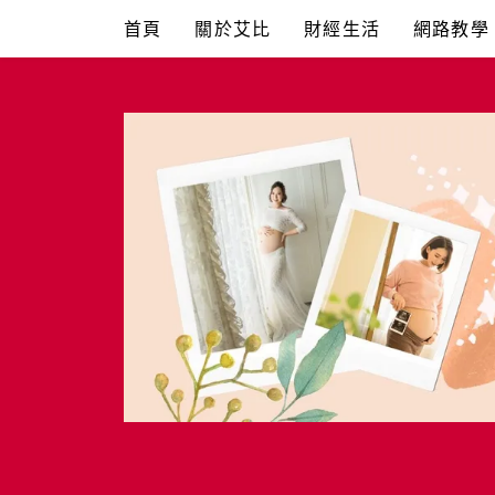
Skip
首頁
關於艾比
財經生活
網路教學
to
content
艾比媽媽
育兒媽媽經。主婦理財。親子團購。生活好康