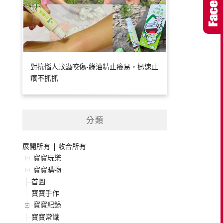
對抗惱人蚊蟲咬傷-綠油精止癢易，迅速止
癢不抓抓
分類
展開所有
|
收合所有
寶寶玩樂
寶寶購物
首圖
寶寶手作
寶寶紀錄
寶寶常識