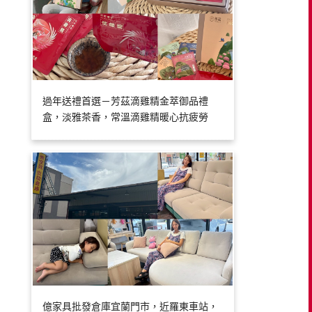
過年送禮首選－芳茲滴雞精金萃御品禮
盒，淡雅茶香，常溫滴雞精暖心抗疲勞
億家具批發倉庫宜蘭門市，近羅東車站，