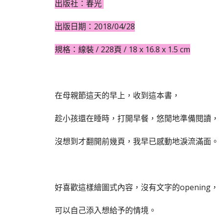
出版社：春光
出版日期：2018/04/28
規格：線裝 / 228頁 / 18 x 16.8 x 1.5 cm
在母親節這天的早上，收到這本書，
趁小孩還在睡時，打開早餐，悠閒地準備閱讀，
沒想到才翻開前幾頁，我早已感動地淚流滿面。
好喜歡這樣繪圖式內容，沒有文字的opening，
可以自己添入想給予的情境。