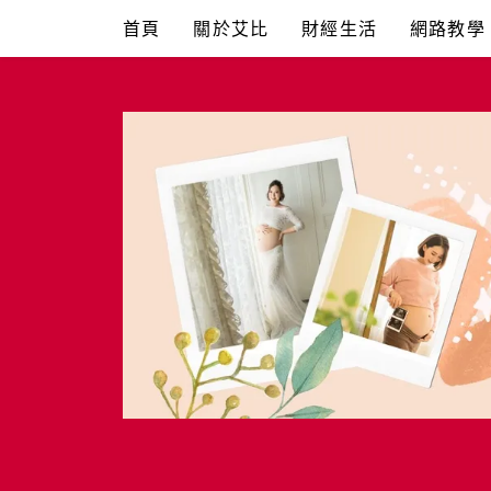
Skip
首頁
關於艾比
財經生活
網路教學
to
content
艾比媽媽
育兒媽媽經。主婦理財。親子團購。生活好康