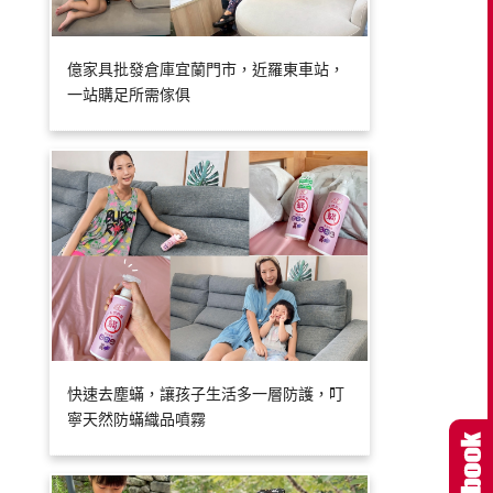
億家具批發倉庫宜蘭門市，近羅東車站，
一站購足所需傢俱
快速去塵蟎，讓孩子生活多一層防護，叮
寧天然防蟎織品噴霧