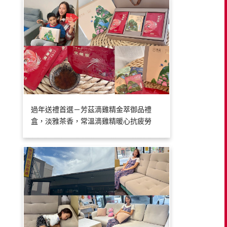
過年送禮首選－芳茲滴雞精金萃御品禮
盒，淡雅茶香，常溫滴雞精暖心抗疲勞