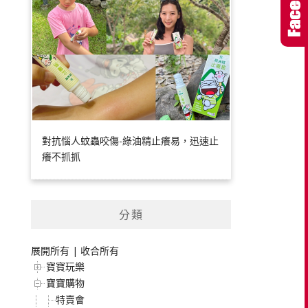
對抗惱人蚊蟲咬傷-綠油精止癢易，迅速止
癢不抓抓
分類
展開所有
|
收合所有
寶寶玩樂
寶寶購物
特賣會