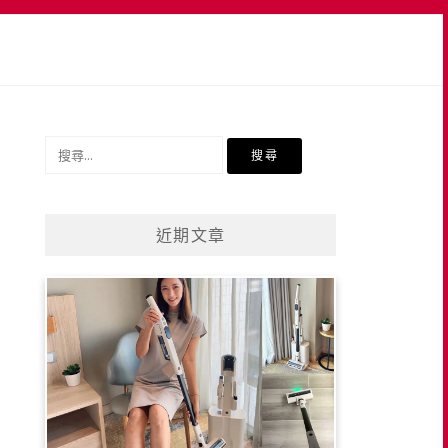
搜
尋
關
鍵
近期文章
字: