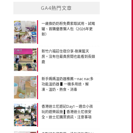
GA4熱門文章
一歲換奶奶粉免費索取試用、試喝
罐、首購優惠懶人包（2026年更
新）
新竹六福莊住宿分享-剛果藍天
房。沒有住最貴房間也能看到長頸
鹿
新手媽媽溫奶器推薦－nac nac多
功能溫奶器 ▋一機多用途，解
凍、溫奶、熱食、消毒
香港迪士尼遊記Day1－適合小孩
玩的遊樂設施 ▌香港迪士尼很安
全。迪士尼購票資訊、注意事項