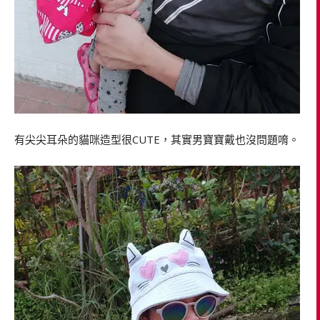
有尖尖耳朵的貓咪造型很CUTE，其實男寶寶戴也沒問題唷。