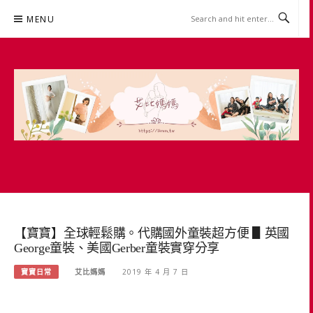
Skip
MENU
to
content
艾比媽媽
育兒媽媽經。主婦理財。親子團購。生活好康
【寶寶】全球輕鬆購。代購國外童裝超方便 ▋英國
George童裝、美國Gerber童裝實穿分享
寶寶日常
艾比媽媽
2019 年 4 月 7 日