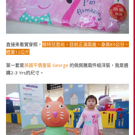
直接來看實穿照，
模特兒恩尚，目前正滿兩歲，身高85公分，
體重12公斤
第一套是
英國平價童裝 George
的佩佩豬兩件組洋裝，我是選
購2-3 Yrs的尺寸。