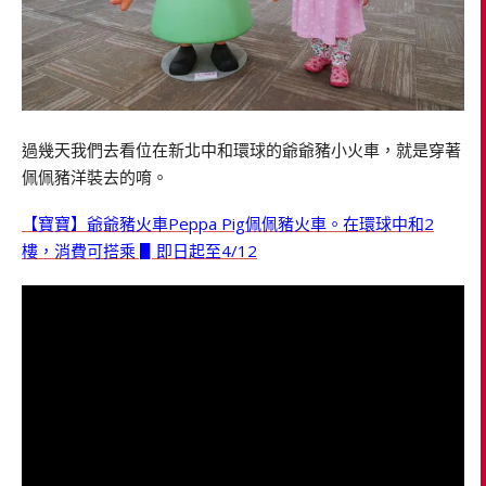
過幾天我們去看位在新北中和環球的爺爺豬小火車，就是穿著
佩佩豬洋裝去的唷。
【寶寶】爺爺豬火車Peppa Pig佩佩豬火車。在環球中和2
樓，消費可搭乘 ▋即日起至4/12