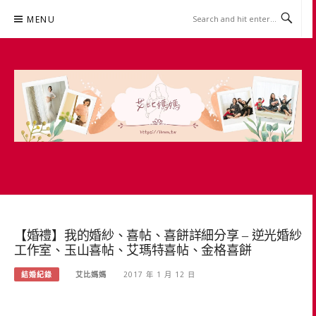
Skip
MENU
to
content
艾比媽媽
育兒媽媽經。主婦理財。親子團購。生活好康
【婚禮】我的婚紗、喜帖、喜餅詳細分享 – 逆光婚紗
工作室、玉山喜帖、艾瑪特喜帖、金格喜餅
結婚紀錄
艾比媽媽
2017 年 1 月 12 日