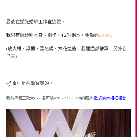
最後在逆光婚紗工作室這邊，
我只有婚紗照本身、謝卡、12吋相本，金額約
28000
(放大框、桌框、簽名綢、捧花這些，我通通都捨棄，另外自
己弄)
桌框是在淘寶買的，
我共準備三款大小，各可裝4*6、5*7、6*8的照片-
欧式实木相框摆台