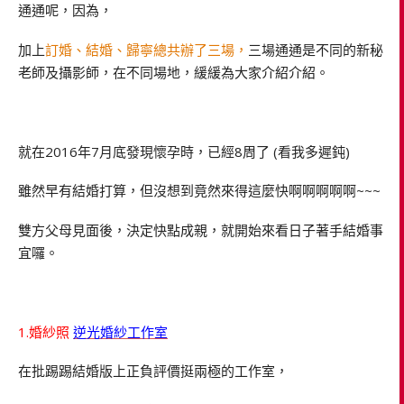
通通呢，因為，
加上
訂婚、結婚、歸寧總共辦了三場，
三場通通是不同的新秘
老師及攝影師，在不同場地，緩緩為大家介紹介紹。
就在2016年7月底發現懷孕時，已經8周了 (看我多遲鈍)
雖然早有結婚打算，但沒想到竟然來得這麼快啊啊啊啊啊~~~
雙方父母見面後，決定快點成親，就開始來看日子著手結婚事
宜囉。
1.婚紗照
逆光婚紗工作室
在批踢踢結婚版上正負評價挺兩極的工作室，