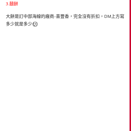
3.囍餅
大餅是訂中部海線的廠商-喜豐香，完全沒有折扣，DM上方寫
多少就是多少