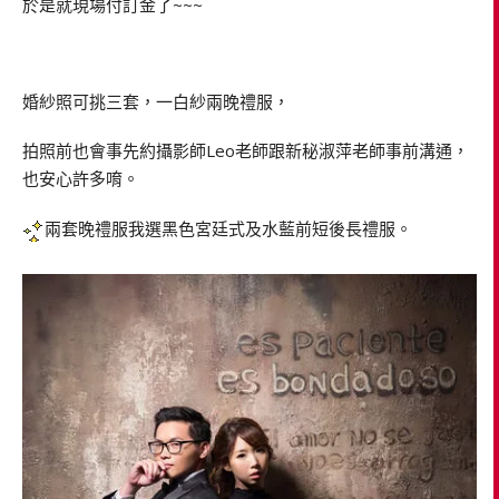
於是就現場付訂金了~~~
婚紗照可挑三套，一白紗兩晚禮服，
拍照前也會事先約攝影師Leo老師跟新秘淑萍老師事前溝通，
也安心許多唷。
兩套晚禮服我選黑色宮廷式及水藍前短後長禮服。