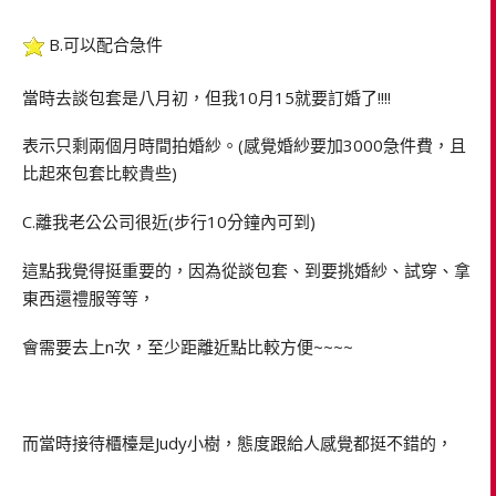
B.可以配合急件
當時去談包套是八月初，但我10月15就要訂婚了!!!!
表示只剩兩個月時間拍婚紗。(感覺婚紗要加3000急件費，且
比起來包套比較貴些)
C.離我老公公司很近(步行10分鐘內可到)
這點我覺得挺重要的，因為從談包套、到要挑婚紗、試穿、拿
東西還禮服等等，
會需要去上n次，至少距離近點比較方便~~~~
而當時接待櫃檯是Judy小樹，態度跟給人感覺都挺不錯的，