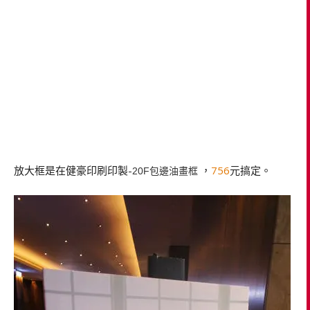
放大框是在健豪印刷印製-
，
756
元搞定。
20F包邊油畫框