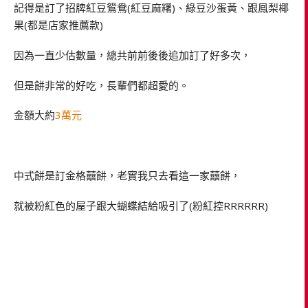
記得是訂了招牌紅豆鴛鴦(紅豆麻糬)、綠豆沙蛋黃、跟鳳梨椰
果(都是店家推薦款)
因為一直少估數量，總共前前後後追加訂了好多次，
但是餅非常的好吃，長輩們都超愛的。
金額大約
3萬元
中式餅是訂金格囍餅，老實我只去看這一家囍餅，
就被粉紅色的屋子跟大蝴蝶結給吸引了(粉紅控RRRRRR)