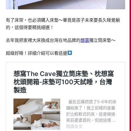
有了床架，也必須購入床墊～畢竟是孩子未來要長久睡覺躺
的，這個得要精挑細選！
去年我把家裡大床換成台灣在地品牌的
想窩
獨立筒床墊～
超級好睡！詳細介紹可以看這邊