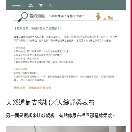
天然透氣支撐棉╳天絲舒柔表布
另一面是摸起來比較親膚，有點像尿布裡層那種棉柔感。