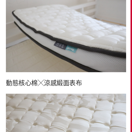
動態核心棉╳涼感緞面表布