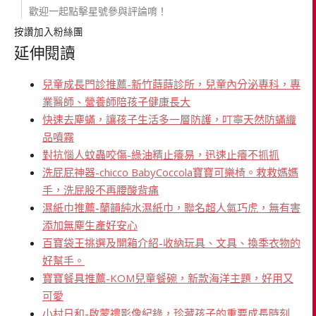
歡迎一起點擊星號參與評論唷！
按讚加入粉絲團
延伸閱讀
兒童成長門診推薦-新竹蒔蒔診所，兒童內分泌專科，專
業醫師、營養師陪孩子健康長大
快速去塵蟎，讓孩子生活多一層防護，叮寧天然防蟎織
品噴霧
對抗惱人蚊蟲咬傷-綠油精止癢易，迅速止癢不抓抓
洗屁屁神器-chicco BabyCoccola寶寶可樂椅。救救媽媽
手，洗屁股不再腰酸背痛
濕紙巾推薦-蘭韻純水濕紙巾，聯名超人氣巧虎，無有害
添加無塵生產好安心
百寶袋王挑選及開箱介紹-收納玩具、文具、換季衣物的
好幫手。
寶寶餐具推薦-KOM兒童餐碗，新款海洋主題，好用又
可愛
小村日和-啟蒙禮影像紀錄，珍藏孩子的重要成長時刻