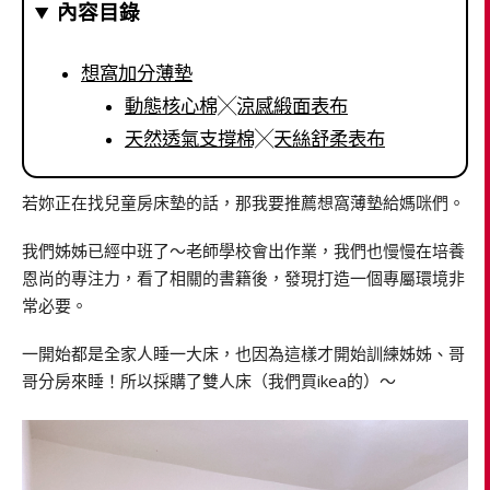
內容目錄
想窩加分薄墊
動態核心棉╳涼感緞面表布
天然透氣支撐棉╳天絲舒柔表布
若妳正在找兒童房床墊的話，那我要推薦想窩薄墊給媽咪們。
我們姊姊已經中班了～老師學校會出作業，我們也慢慢在培養
恩尚的專注力，看了相關的書籍後，發現打造一個專屬環境非
常必要。
一開始都是全家人睡一大床，也因為這樣才開始訓練姊姊、哥
哥分房來睡！所以採購了雙人床（我們買ikea的）～