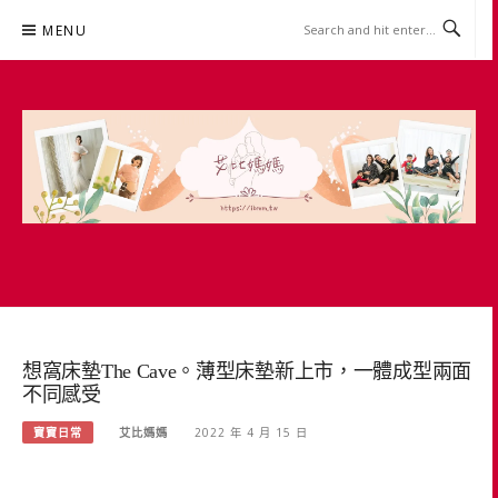
Skip
MENU
to
content
艾比媽媽
育兒媽媽經。主婦理財。親子團購。生活好康
想窩床墊The Cave。薄型床墊新上市，一體成型兩面
不同感受
寶寶日常
艾比媽媽
2022 年 4 月 15 日