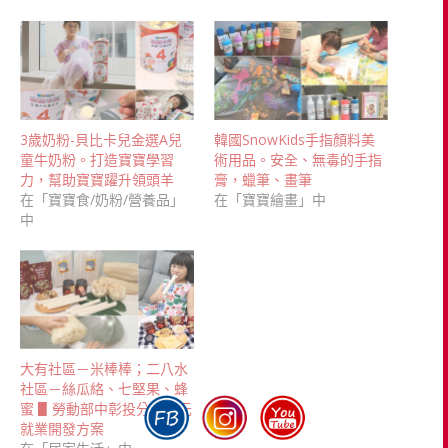
3歲奶粉-貝比卡兒金選A兒
韓國SnowKids手指顏料美
童牛奶粉。打造寶寶學習
術用品。安全、無毒的手指
力，幫助寶寶躍升領頭羊
膏，蠟筆、畫筆
在「寶寶食/奶粉/營養品」
在「寶寶繪畫」中
中
大有社區－米棒棒；二八水
社區－絲瓜絡、七堅果、蜂
蜜 ▋勞動部中彰投分署多元
就業開發方案