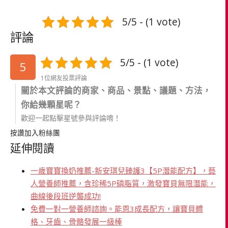
5/5 - (1 vote)
評論
5/5 - (1 vote)
5
1位網友投票評論
關於本文評論的商家、商品、景點、議題、方法，
你給幾顆星呢？
歡迎一起點擊星號參與評論唷！
按讚加入粉絲團
延伸閱讀
一歲寶寶換奶推薦-新安琪兒臻護3【5P潛能配方】，藝
人營養師推薦，含珍稀5P磷脂質，激發寶貝無限潛能，
曲線後段班逆襲成功!
免費一對一營養師諮詢。能恩3成長配方，讓寶貝體
格、牙齒、骨骼發展一級棒