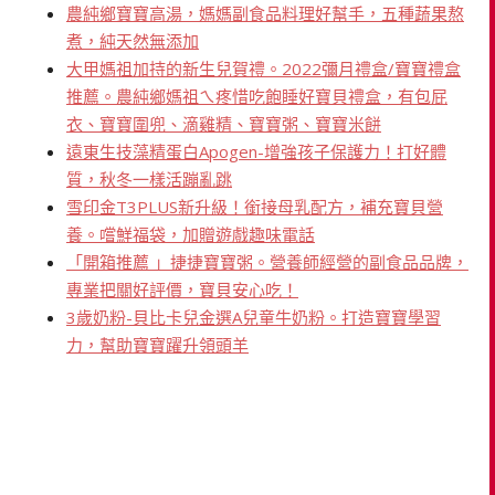
農純鄉寶寶高湯，媽媽副食品料理好幫手，五種蔬果熬
煮，純天然無添加
大甲媽祖加持的新生兒賀禮。2022彌月禮盒/寶寶禮盒
推薦。農純鄉媽祖ㄟ疼惜吃飽睡好寶貝禮盒，有包屁
衣、寶寶圍兜、滴雞精、寶寶粥、寶寶米餅
遠東生技藻精蛋白Apogen-增強孩子保護力！打好體
質，秋冬一樣活蹦亂跳
雪印金T3PLUS新升級！銜接母乳配方，補充寶貝營
養。嚐鮮福袋，加贈遊戲趣味電話
「開箱推薦 」捷捷寶寶粥。營養師經營的副食品品牌，
專業把關好評價，寶貝安心吃！
3歲奶粉-貝比卡兒金選A兒童牛奶粉。打造寶寶學習
力，幫助寶寶躍升領頭羊