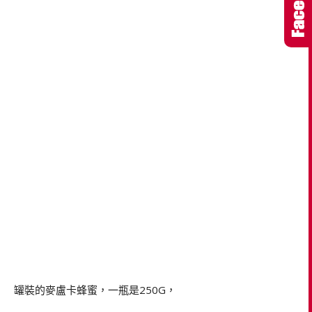
罐裝的麥盧卡蜂蜜，一瓶是250G，