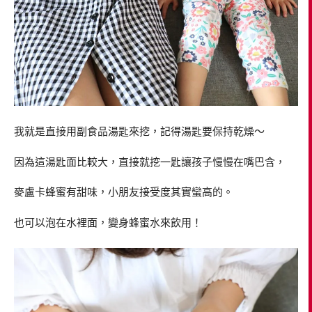
我就是直接用副食品湯匙來挖，記得湯匙要保持乾燥～
因為這湯匙面比較大，直接就挖一匙讓孩子慢慢在嘴巴含，
麥盧卡蜂蜜有甜味，小朋友接受度其實蠻高的。
也可以泡在水裡面，變身蜂蜜水來飲用！