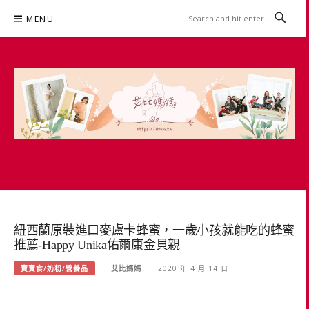
Skip
MENU
to
content
艾比媽媽
育兒媽媽經。主婦理財。親子團購。生活好康
紐西蘭原裝進口麥盧卡蜂蜜，一歲小孩就能吃的蜂蜜
推薦-Happy Unika佑爾康金貝親
寶寶食/奶粉/營養品
艾比媽媽
2020 年 4 月 14 日