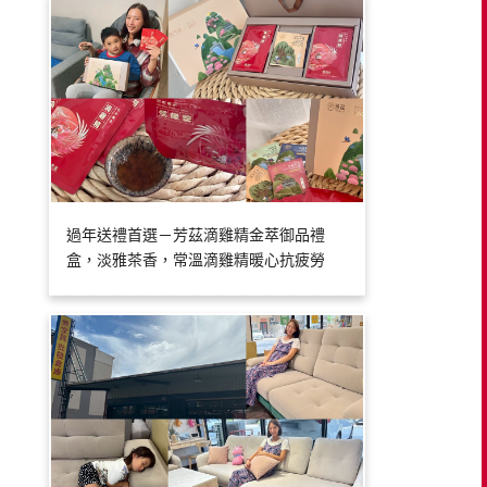
過年送禮首選－芳茲滴雞精金萃御品禮
盒，淡雅茶香，常溫滴雞精暖心抗疲勞