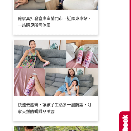
億家具批發倉庫宜蘭門市，近羅東車站，
一站購足所需傢俱
快速去塵蟎，讓孩子生活多一層防護，叮
寧天然防蟎織品噴霧