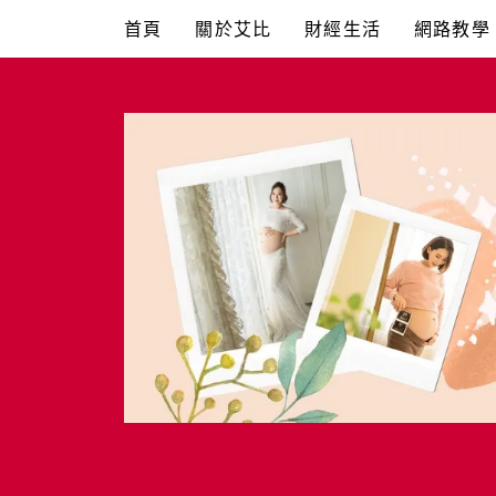
Skip
首頁
關於艾比
財經生活
網路教學
to
content
艾比媽媽
育兒媽媽經。主婦理財。親子團購。生活好康