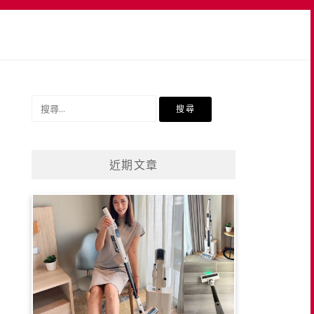
搜
尋
關
鍵
近期文章
字: