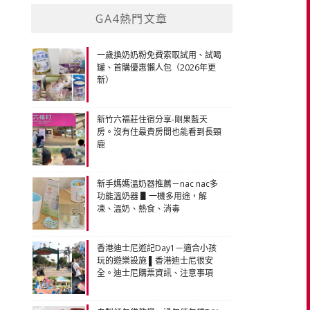
GA4熱門文章
一歲換奶奶粉免費索取試用、試喝
罐、首購優惠懶人包（2026年更
新）
新竹六福莊住宿分享-剛果藍天
房。沒有住最貴房間也能看到長頸
鹿
新手媽媽溫奶器推薦－nac nac多
功能溫奶器 ▋一機多用途，解
凍、溫奶、熱食、消毒
香港迪士尼遊記Day1－適合小孩
玩的遊樂設施 ▌香港迪士尼很安
全。迪士尼購票資訊、注意事項