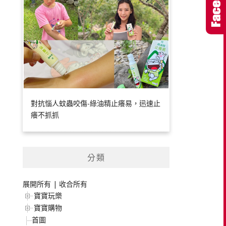
對抗惱人蚊蟲咬傷-綠油精止癢易，迅速止
癢不抓抓
分類
展開所有
|
收合所有
寶寶玩樂
寶寶購物
首圖