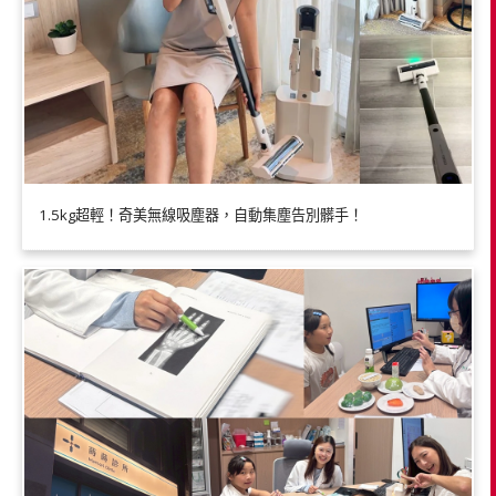
1.5kg超輕！奇美無線吸塵器，自動集塵告別髒手！