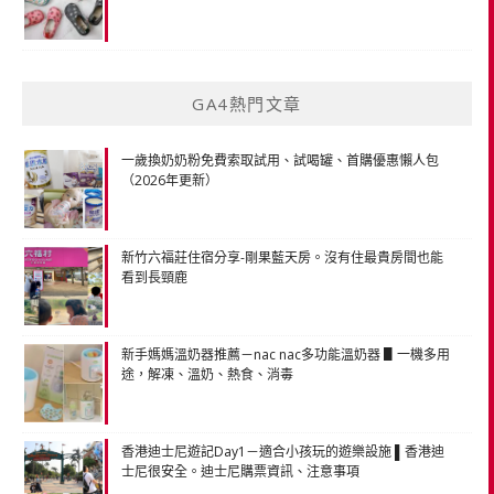
GA4熱門文章
一歲換奶奶粉免費索取試用、試喝罐、首購優惠懶人包
（2026年更新）
新竹六福莊住宿分享-剛果藍天房。沒有住最貴房間也能
看到長頸鹿
新手媽媽溫奶器推薦－nac nac多功能溫奶器 ▋一機多用
途，解凍、溫奶、熱食、消毒
香港迪士尼遊記Day1－適合小孩玩的遊樂設施 ▌香港迪
士尼很安全。迪士尼購票資訊、注意事項