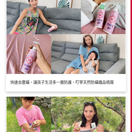
快速去塵蟎，讓孩子生活多一層防護，叮寧天然防蟎織品噴霧