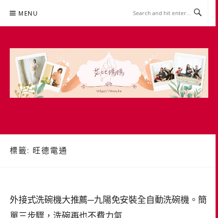
Skip
MENU
to
content
艾比媽媽
育兒媽媽經。主婦理財。親子團購。生活好康
標籤:
旺德電通
外接式洗碗機大推薦─九陽免安裝全自動洗碗機。簡
單三步驟，洗碗再也不費力氣