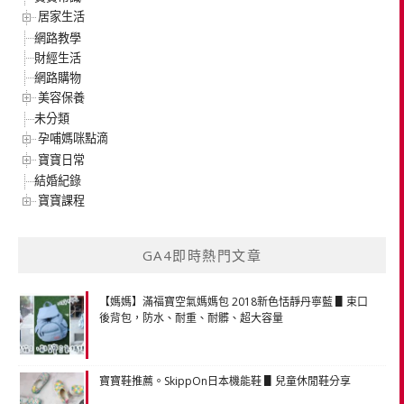
居家生活
網路教學
財經生活
網路購物
美容保養
未分類
孕哺媽咪點滴
寶寶日常
結婚紀錄
寶寶課程
GA4即時熱門文章
【媽媽】滿福寶空氣媽媽包 2018新色恬靜丹寧藍 ▋束口
後背包，防水、耐重、耐髒、超大容量
寶寶鞋推薦。SkippOn日本機能鞋 ▋兒童休閒鞋分享