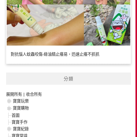
對抗惱人蚊蟲咬傷-綠油精止癢易，迅速止癢不抓抓
分類
展開所有
|
收合所有
寶寶玩樂
寶寶購物
首圖
寶寶手作
寶寶紀錄
寶寶常識