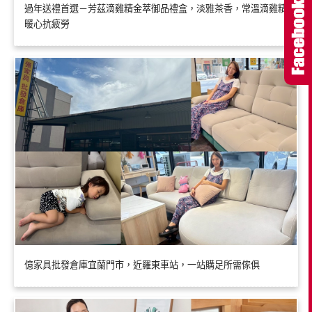
過年送禮首選－芳茲滴雞精金萃御品禮盒，淡雅茶香，常溫滴雞精
暖心抗疲勞
億家具批發倉庫宜蘭門市，近羅東車站，一站購足所需傢俱