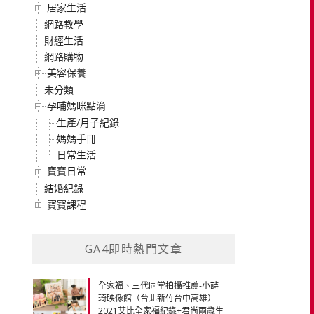
居家生活
網路教學
財經生活
網路購物
美容保養
未分類
孕哺媽咪點滴
生產/月子紀錄
媽媽手冊
日常生活
寶寶日常
結婚紀錄
寶寶課程
GA4即時熱門文章
全家福、三代同堂拍攝推薦-小詩
琦映像館（台北新竹台中高雄）
2021艾比全家福紀錄+君尚兩歲生