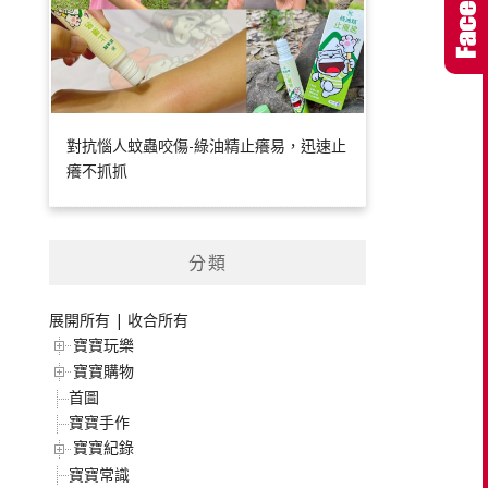
對抗惱人蚊蟲咬傷-綠油精止癢易，迅速止
癢不抓抓
分類
展開所有
|
收合所有
寶寶玩樂
寶寶購物
首圖
寶寶手作
寶寶紀錄
寶寶常識