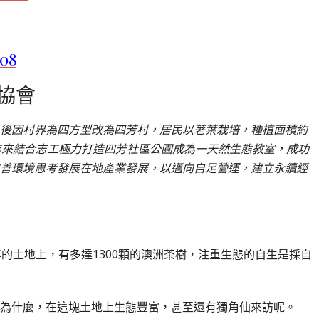
608
協會
後因村界為四方型改為四芳村，居民以荖葉栽培，種植面積約
年來結合志工極力打造四芳社區公園成為一天然生態教室，成功
善環境思考發展在地產業發展，以邁向自足營運，建立永續經
的土地上，有多達1300顆的澳洲茶樹，注重生態的自生是採自
為什麼，在這塊土地上生態豐富，甚至還有獨角仙來訪呢。