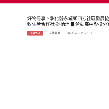
好物分享。彰化縣永靖鄉四芳社區發展協
牧生產合作社-鈣清淨 ▋勞動部中彰投
艾比媽媽
2021 年 6 月 22 日
日常生活