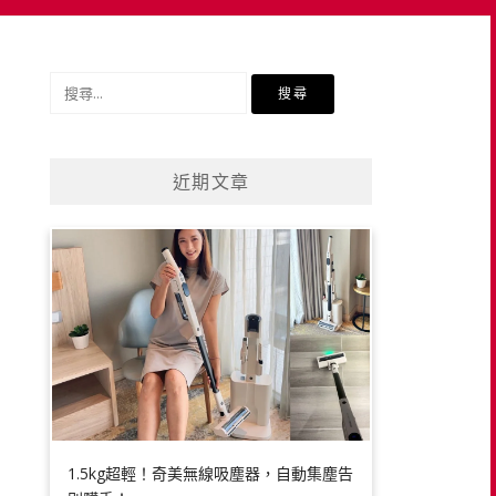
搜
尋
關
鍵
近期文章
字:
1.5kg超輕！奇美無線吸塵器，自動集塵告