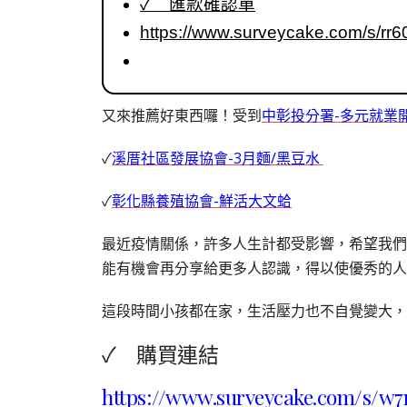
✓ 匯款確認單
https://www.surveycake.com/s/rr6
又來推薦好東西囉！受到
中彰投分署-多元就業
✓
溪厝社區發展協會-3月麵/黑豆水
✓
彰化縣養殖協會-鮮活大文蛤
最近疫情關係，許多人生計都受影響，希望我們
能有機會再分享給更多人認識，得以使優秀的人
這段時間小孩都在家，生活壓力也不自覺變大，紓
✓ 購買連結
https://www.surveycake.com/s/w