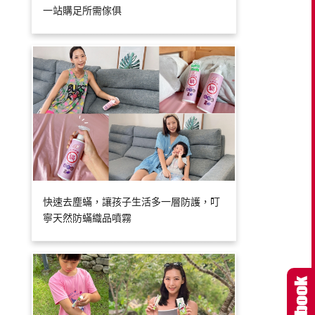
一站購足所需傢俱
快速去塵蟎，讓孩子生活多一層防護，叮
寧天然防蟎織品噴霧