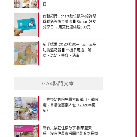
日
台新銀行Richart數位帳戶-綠狗悠
遊聯名簽帳金融卡 ▋Richart好友
分享日→ 用艾比連結送500元
新手媽媽溫奶器推薦－nac nac多
功能溫奶器 ▋一機多用途，解
凍、溫奶、熱食、消毒
GA4熱門文章
一歲換奶奶粉免費索取試用、試喝
罐、首購優惠懶人包（2026年更
新）
新竹六福莊住宿分享-剛果藍天
房。沒有住最貴房間也能看到長頸