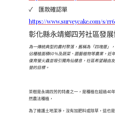
✓ 匯款確認單
https://www.surveycake.com/s/rr
彰化縣永靖鄉四芳社區發展
為一傳統典型的農村聚落，舊稱為「四塊厝」，
佔種植面積60％及蔬菜、園藝植物等農業，近
復育螢火蟲並吸引獨角仙棲息，社區希望藉由友
營的目標。
茶樹是永靖四芳的特產之一，是種植在超過40年
然農法種植，
為了維護土地潔淨，沒有加肥料或除草，這也是