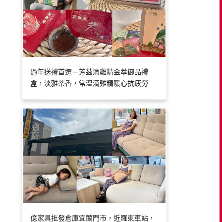
過年送禮首選－芳茲滴雞精金萃御品禮
盒，淡雅茶香，常溫滴雞精暖心抗疲勞
億家具批發倉庫宜蘭門市，近羅東車站，