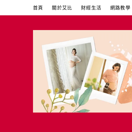
Skip
首頁
關於艾比
財經生活
網路教學
to
content
艾比媽媽
育兒媽媽經。主婦理財。親子團購。生活好康