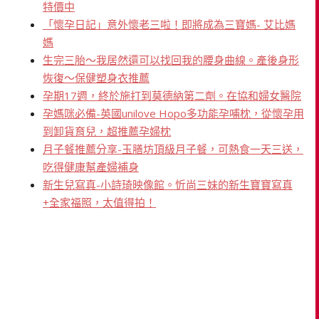
特價中
「懷孕日記」意外懷老三啦！即將成為三寶媽- 艾比媽
媽
生完三胎～我居然還可以找回我的腰身曲線。產後身形
恢復～保健塑身衣推薦
孕期17週，終於施打到莫德納第二劑。在協和婦女醫院
孕媽咪必備-英國unilove Hopo多功能孕哺枕，從懷孕用
到卸貨育兒，超推薦孕婦枕
月子餐推薦分享-玉膳坊頂級月子餐，可熱食一天三送，
吃得健康幫產婦補身
新生兒寫真-小詩琦映像館。忻尚三妹的新生寶寶寫真
+全家福照，太值得拍！