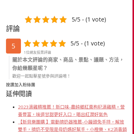
5/5 - (1 vote)
評論
5/5 - (1 vote)
5
1位網友投票評論
關於本文評論的商家、商品、景點、議題、方法，
你給幾顆星呢？
歡迎一起點擊星號參與評論唷！
按讚加入粉絲團
延伸閱讀
2023滴雞精推薦！新口味-農純鄉紅棗枸杞滴雞精。營
養豐富，味道甘甜更好入口，喝出紅潤好氣色
【新貝樂團購 】電動擠奶器推薦-小饅頭免手持，解放
雙手，擠奶不受限是母奶媽好幫手。小橙樂、K2消毒鍋