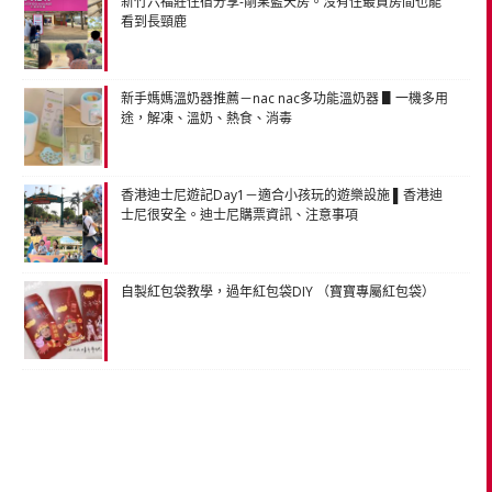
新竹六福莊住宿分享-剛果藍天房。沒有住最貴房間也能
看到長頸鹿
新手媽媽溫奶器推薦－nac nac多功能溫奶器 ▋一機多用
途，解凍、溫奶、熱食、消毒
香港迪士尼遊記Day1－適合小孩玩的遊樂設施 ▌香港迪
士尼很安全。迪士尼購票資訊、注意事項
自製紅包袋教學，過年紅包袋DIY （寶寶專屬紅包袋）