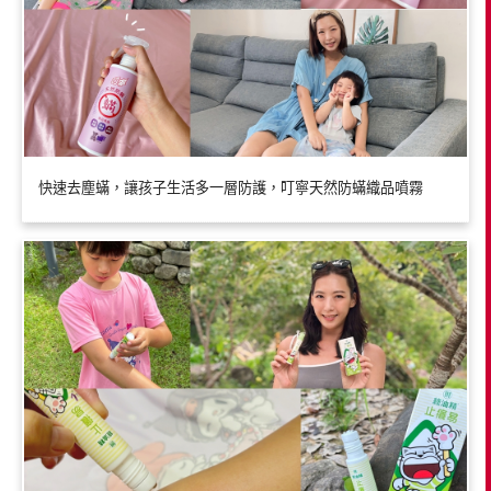
快速去塵蟎，讓孩子生活多一層防護，叮寧天然防蟎織品噴霧