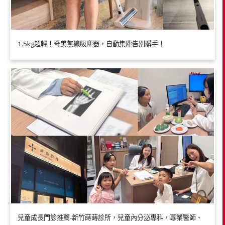
1.5kg超輕！奇美無線吸塵器，自動集塵告別髒手！
兒童成長門診推薦-新竹蒔蒔診所，兒童內分泌專科，專業醫師、