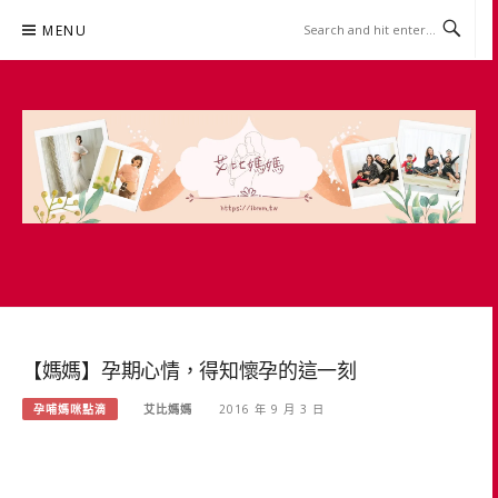
Skip
MENU
to
content
艾比媽媽
育兒媽媽經。主婦理財。親子團購。生活好康
【媽媽】孕期心情，得知懷孕的這一刻
孕哺媽咪點滴
艾比媽媽
2016 年 9 月 3 日