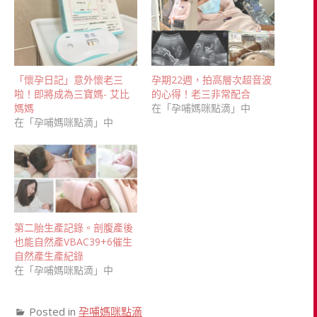
「懷孕日記」意外懷老三
孕期22週，拍高層次超音波
啦！即將成為三寶媽- 艾比
的心得！老三非常配合
媽媽
在「孕哺媽咪點滴」中
在「孕哺媽咪點滴」中
第二胎生產記錄。剖腹產後
也能自然產VBAC39+6催生
自然產生產紀錄
在「孕哺媽咪點滴」中
Posted in
孕哺媽咪點滴