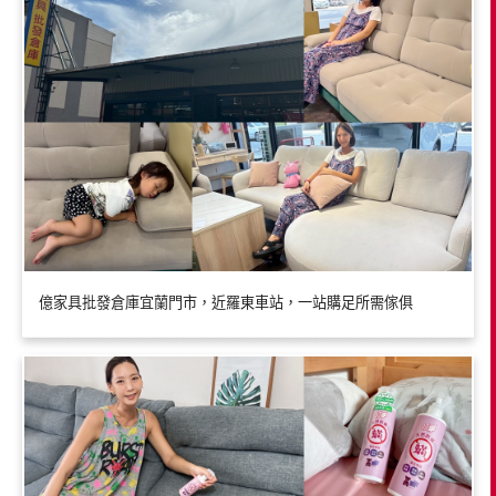
億家具批發倉庫宜蘭門市，近羅東車站，一站購足所需傢俱