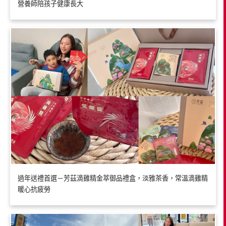
營養師陪孩子健康長大
過年送禮首選－芳茲滴雞精金萃御品禮盒，淡雅茶香，常溫滴雞精
暖心抗疲勞