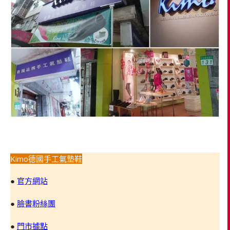
Kimo德國手工氣墊鞋
●
官方網站
●
臉書粉絲團
●
門市據點