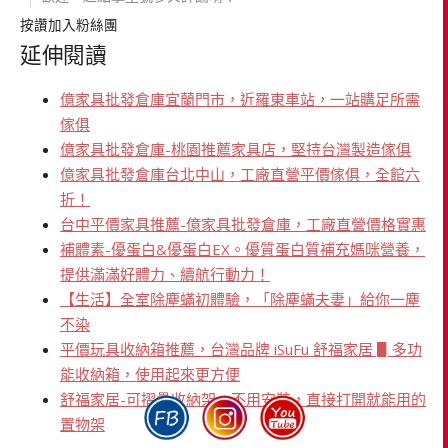
按讚加入粉絲團
延伸閱讀
億家具批發倉庫宜蘭門市，近羅東車站，一站購足所需
傢俱
億家具批發倉庫-桃園推薦家具店，堅持台灣製造傢俱
億家具批發倉庫台北中山，工廠直營平價傢俱，全館六
折！
台中平價家具推薦-億家具批發倉庫，工廠直營價格實惠
補體素-優蛋白&優蛋白EX。優質蛋白質補充媽咪營養，
提供滿滿好體力、續航行動力！
【生活】全室除塵蟎初體驗，「除塵蟎夫妻」給你一塵
不染
平價玩具收納箱推薦，台灣品牌 iSuFu 舒福家居 ▋多功
能收納箱，使用起來更方便
舒福家居-可摺疊收納架，不用安裝，直接打開就能用的
置物架