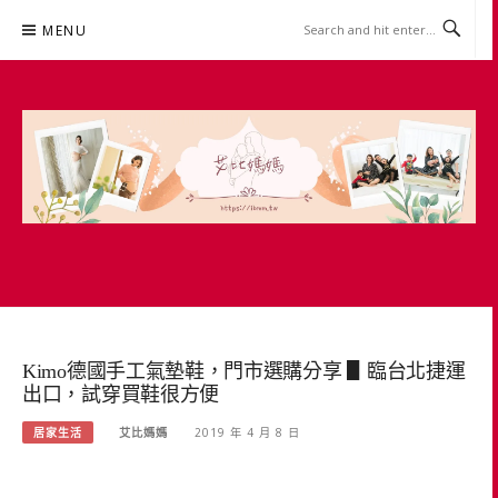
Skip
MENU
to
content
艾比媽媽
育兒媽媽經。主婦理財。親子團購。生活好康
Kimo德國手工氣墊鞋，門市選購分享 ▋臨台北捷運
出口，試穿買鞋很方便
居家生活
艾比媽媽
2019 年 4 月 8 日