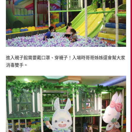
進入親子館需要戴口罩、穿襪子！入場時哥哥姊姊還會幫大家
消毒雙手。