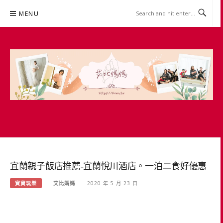
Skip
MENU
to
content
艾比媽媽
育兒媽媽經。主婦理財。親子團購。生活好康
宜蘭親子飯店推薦-宜蘭悅川酒店。一泊二食好優惠
寶寶玩樂
艾比媽媽
2020 年 5 月 23 日