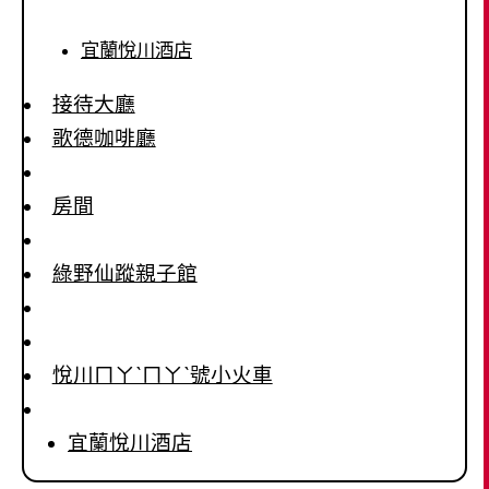
宜蘭悅川酒店
接待大廳
歌德咖啡廳
房間
綠野仙蹤親子館
悅川ㄇㄚˋㄇㄚˋ號小火車
宜蘭悅川酒店