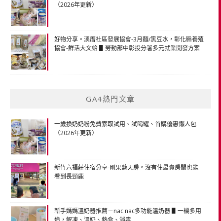
（2026年更新）
好物分享。溪厝社區發展協會-3月麵/黑豆水，彰化縣養殖
協會-鮮活大文蛤 ▋勞動部中彰投分署多元就業開發方案
GA4熱門文章
一歲換奶奶粉免費索取試用、試喝罐、首購優惠懶人包
（2026年更新）
新竹六福莊住宿分享-剛果藍天房。沒有住最貴房間也能
看到長頸鹿
新手媽媽溫奶器推薦－nac nac多功能溫奶器 ▋一機多用
途，解凍、溫奶、熱食、消毒