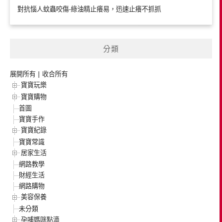
對抗惱人蚊蟲咬傷-綠油精止癢易，迅速止癢不抓抓
分類
展開所有
|
收合所有
寶寶玩樂
寶寶購物
首圖
寶寶手作
寶寶紀錄
寶寶常識
居家生活
網路教學
財經生活
網路購物
美容保養
未分類
孕哺媽咪點滴