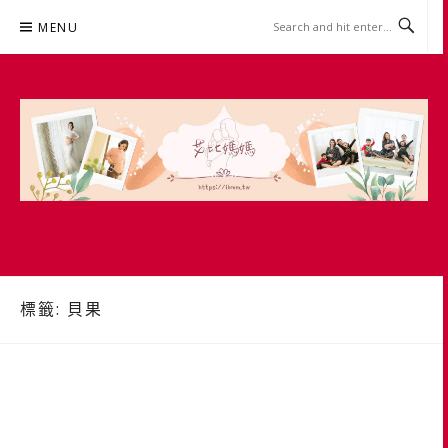
Skip
MENU
to
content
艾比媽媽
育兒媽媽經。主婦理財。親子團購。生活好康
標籤:
貝果