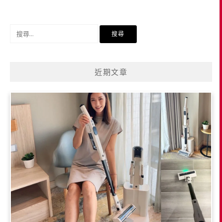
搜
尋
關
鍵
近期文章
字: