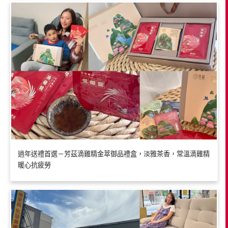
過年送禮首選－芳茲滴雞精金萃御品禮盒，淡雅茶香，常溫滴雞精
暖心抗疲勞