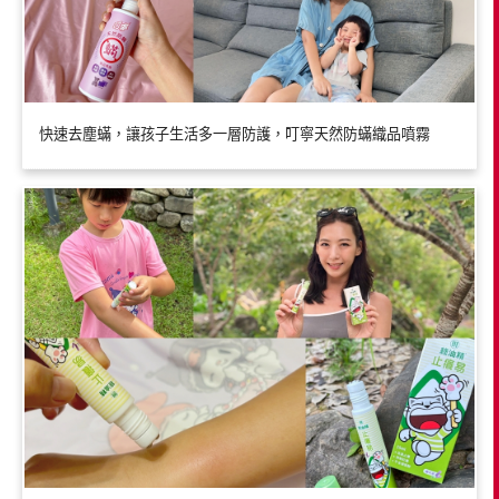
快速去塵蟎，讓孩子生活多一層防護，叮寧天然防蟎織品噴霧