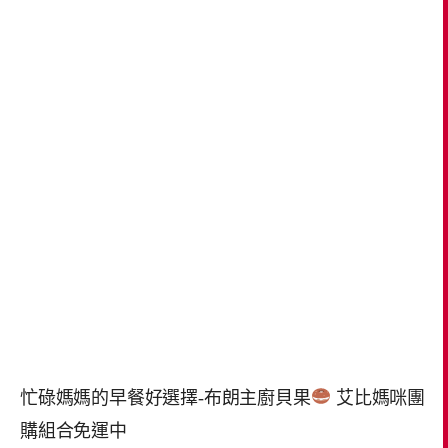
忙碌媽媽的早餐好選擇-布朗主廚貝果
艾比媽咪團
購組合免運中