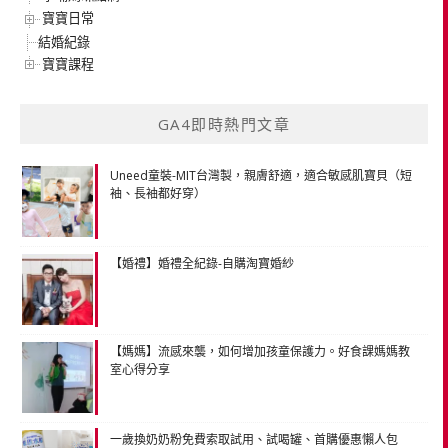
寶寶日常
結婚紀錄
寶寶課程
GA4即時熱門文章
Uneed童裝-MIT台灣製，親膚舒適，適合敏感肌寶貝（短
袖、長袖都好穿）
【婚禮】婚禮全紀錄-自購淘寶婚紗
【媽媽】流感來襲，如何增加孩童保護力。好食課媽媽教
室心得分享
一歲換奶奶粉免費索取試用、試喝罐、首購優惠懶人包