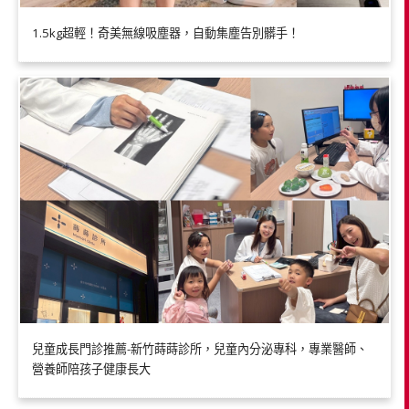
1.5kg超輕！奇美無線吸塵器，自動集塵告別髒手！
兒童成長門診推薦-新竹蒔蒔診所，兒童內分泌專科，專業醫師、
營養師陪孩子健康長大