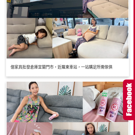
億家具批發倉庫宜蘭門市，近羅東車站，一站購足所需傢俱