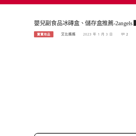
嬰兒副食品冰磚盒、儲存盒推薦-2angels
艾比媽媽
2023 年 1 月 3 日
2
寶寶用品