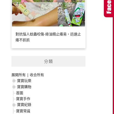
對抗惱人蚊蟲咬傷-綠油精止癢易，迅速止
癢不抓抓
分類
展開所有
|
收合所有
寶寶玩樂
寶寶購物
首圖
寶寶手作
寶寶紀錄
寶寶常識