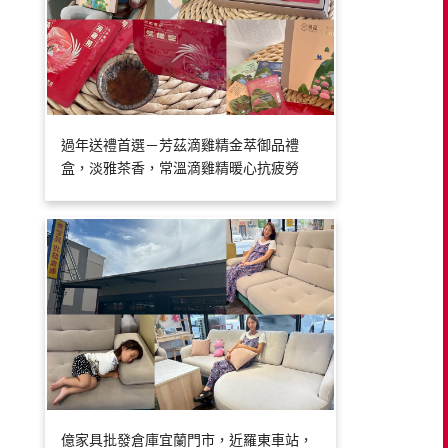
過年送禮首選－芳茲滴雞精金萃御品禮
盒，淡雅茶香，常溫滴雞精暖心抗疲勞
億家具批發倉庫宜蘭門市，近羅東車站，