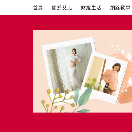
Skip
首頁
關於艾比
財經生活
網路教學
to
content
艾比媽媽
育兒媽媽經。主婦理財。親子團購。生活好康