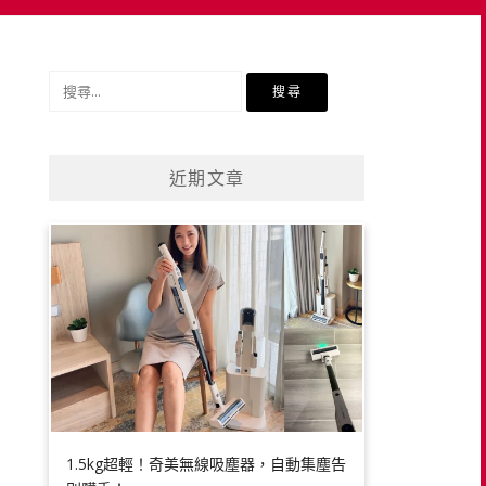
搜
尋
關
鍵
近期文章
字:
1.5kg超輕！奇美無線吸塵器，自動集塵告