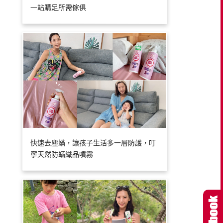
一站購足所需傢俱
快速去塵蟎，讓孩子生活多一層防護，叮
寧天然防蟎織品噴霧