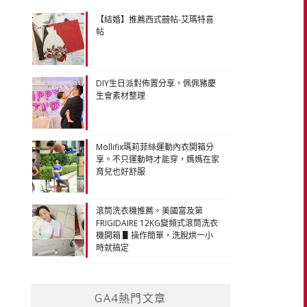
【結婚】推薦西式囍帖-艾瑪特喜
帖
DIY生日派對佈置分享，佩佩豬慶
生會素材整理
Mollifix瑪莉菲絲運動內衣開箱分
享。不只運動時才能穿，媽媽在家
育兒也好舒服
滾筒洗衣機推薦。美國富及第
FRIGIDAIRE 12KG變頻式滾筒洗衣
機開箱 ▋操作簡單，洗脫烘一小
時就搞定
GA4熱門文章